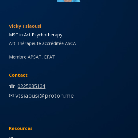
Vicky Tsiaousi
MSC in Art Psychotherapy
Art Thérapeute accr
é
dit
é
e
ASCA
Membre
APSAT,
EFAT
Contact
☎
0225085134
vtsiaousi@proton.me
✉
Resources