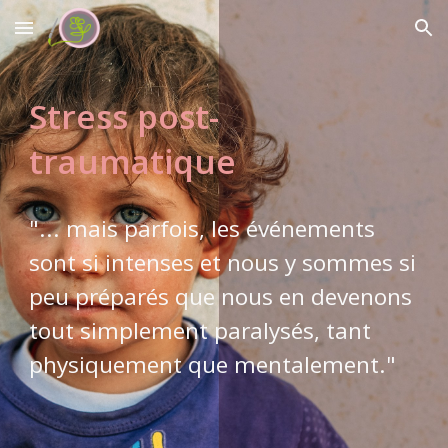
Skip to main content
Skip to navigation
Stress post-
traumatique
"... mais parfois, les événements
sont si intenses et nous y sommes si
peu préparés que nous en devenons
tout simplement paralysés, tant
physiquement que mentalement."